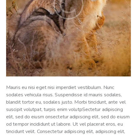
Mauris eu nisi eget nisi imperdiet vestibulum. Nunc
sodales vehicula risus. Suspendisse id mauris sodales,
blandit tortor eu, sodales justo. Morbi tincidunt, ante vel
suscipit volutpat, turpis enim volutpSectetur adipiscing
elit, sed do eiusm onsectetur adipiscing elit, sed do eiusm
od tempor incididunt ut labore. Ut vel placerat eros, eu
tincidunt velit. Consectetur adipiscing elit, adipiscing elit,